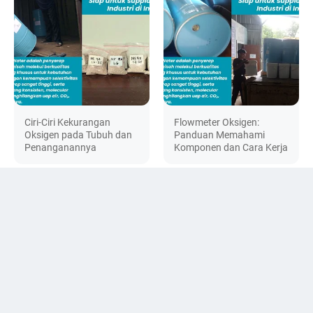
Ciri-Ciri Kekurangan
Flowmeter Oksigen:
Oksigen pada Tubuh dan
Panduan Memahami
Penanganannya
Komponen dan Cara Kerja
DISKUSI
© 2024 -
ActivatedAlumina.id | Jual Activated Alumina KA405 Harga
Terbaik Distributor Ady Water