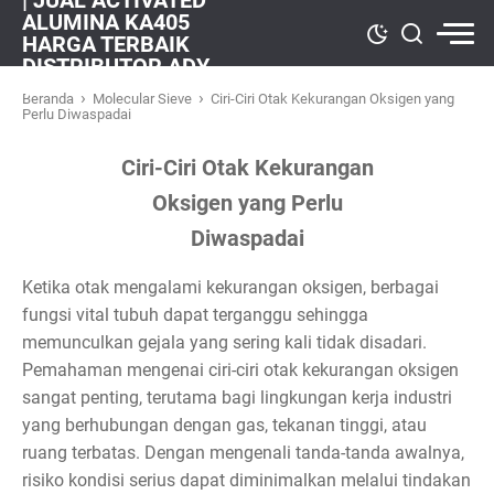
| JUAL ACTIVATED
ALUMINA KA405
HARGA TERBAIK
DISTRIBUTOR ADY
WATER
›
›
Beranda
Molecular Sieve
Ciri-Ciri Otak Kekurangan Oksigen yang
Perlu Diwaspadai
Ciri-Ciri Otak Kekurangan
Oksigen yang Perlu
Diwaspadai
Ketika otak mengalami kekurangan oksigen, berbagai
fungsi vital tubuh dapat terganggu sehingga
memunculkan gejala yang sering kali tidak disadari.
Pemahaman mengenai ciri-ciri otak kekurangan oksigen
sangat penting, terutama bagi lingkungan kerja industri
yang berhubungan dengan gas, tekanan tinggi, atau
ruang terbatas. Dengan mengenali tanda-tanda awalnya,
risiko kondisi serius dapat diminimalkan melalui tindakan