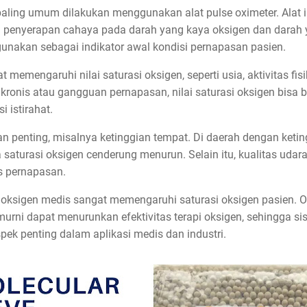
aling umum dilakukan menggunakan alat pulse oximeter. Alat in
 penyerapan cahaya pada darah yang kaya oksigen dan darah 
igunakan sebagai indikator awal kondisi pernapasan pasien.
t memengaruhi nilai saturasi oksigen, seperti usia, aktivitas fis
 kronis atau gangguan pernapasan, nilai saturasi oksigen bisa 
 istirahat.
an penting, misalnya ketinggian tempat. Di daerah dengan ketin
a saturasi oksigen cenderung menurun. Selain itu, kualitas uda
s pernapasan.
plai oksigen medis sangat memengaruhi saturasi oksigen pasien
murni dapat menurunkan efektivitas terapi oksigen, sehingga s
ek penting dalam aplikasi medis dan industri.