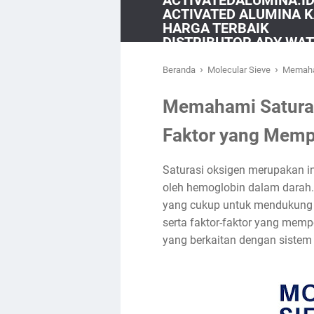
ACTIVATEDALUMINA.ID 
ACTIVATED ALUMINA K
HARGA TERBAIK
DISTRIBUTOR ADY WA
›
›
Beranda
Molecular Sieve
Memaham
Memahami Saturas
Faktor yang Mem
Saturasi oksigen merupakan in
oleh hemoglobin dalam darah.
yang cukup untuk mendukung f
serta faktor-faktor yang memp
yang berkaitan dengan sistem