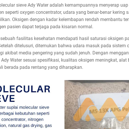
lecular sieve Ady Water adalah kemampuannya menyerap uap air
n seperti oxygen concentrator, udara yang benar-benar kering 
ilkan. Oksigen dengan kadar kelembapan rendah membantu terap
igen pasien dapat terjaga pada kisaran normal.
, sebuah fasilitas kesehatan mendapati hasil saturasi oksigen 
. Setelah ditelusuri, ditemukan bahwa udara masuk pada sistem
i akibat media pengering yang sudah jenuh. Dengan menggant
y Water sesuai spesifikasi, kualitas oksigen meningkat, alat be
li berada pada rentang yang diharapkan.