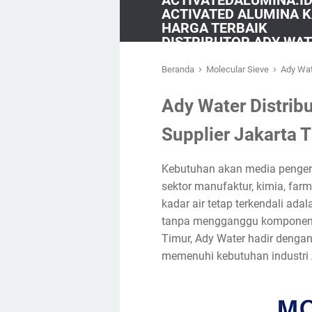
ACTIVATEDALUMINA.ID 
ACTIVATED ALUMINA K
HARGA TERBAIK
DISTRIBUTOR ADY WA
›
›
Beranda
Molecular Sieve
Ady Wat
Ady Water Distrib
Supplier Jakarta 
Kebutuhan akan media pengerin
sektor manufaktur, kimia, fa
kadar air tetap terkendali ada
tanpa mengganggu komponen lai
Timur, Ady Water hadir dengan
memenuhi kebutuhan industri