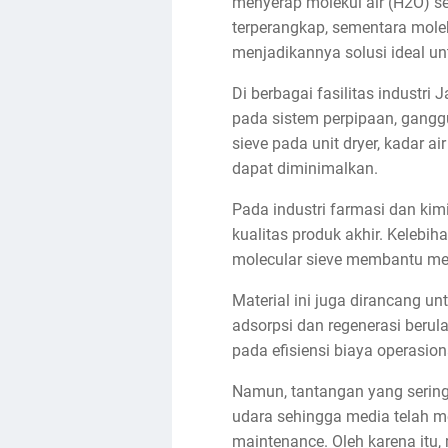
menyerap molekul air (H2O) se
terperangkap, sementara moleku
menjadikannya solusi ideal u
Di berbagai fasilitas industr
pada sistem perpipaan, gangg
sieve pada unit dryer, kadar a
dapat diminimalkan.
Pada industri farmasi dan ki
kualitas produk akhir. Kelebi
molecular sieve membantu mema
Material ini juga dirancang u
adsorpsi dan regenerasi beru
pada efisiensi biaya operasio
Namun, tantangan yang sering 
udara sehingga media telah m
maintenance. Oleh karena itu