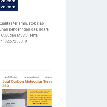
alitas terjamin, stok siap
utuhan pengeringan gas, udara
an COA dan MSDS, serta
on: 022-7238019