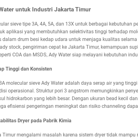
ater untuk Industri Jakarta Timur
ar sieve tipe 3A, 4A, 5A, dan 13X untuk berbagai kebutuhan pe
tuk aplikasi yang membutuhkan selektivitas tinggi terhadap mole
s dalam drum besi kedap udara untuk menjaga kualitas selam
ady stock, pengiriman cepat ke Jakarta Timur, kemampuan supl
erti COA dan MSDS, Ady Water siap melayani kebutuhan indus
p Tinggi dan Konsisten
3A molecular sieve Ady Water adalah daya serap air yang ting
isi operasional. Struktur pori 3 angstrom memungkinkan penye
l hidrokarbon yang lebih besar. Dengan ukuran bead kecil dan s
ga efisiensi pengeringan meningkat dan risiko channeling dapa
abilitas Dryer pada Pabrik Kimia
ta Timur mengalami masalah karena sistem dryer tidak mampu