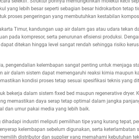
cara selektif. Struktur porinya memungkinkan molekul kecil sep
l yang lebih besar seperti sebagian besar hidrokarbon tetap tidak
ntuk proses pengeringan yang membutuhkan kestabilan komposis
i Jakarta Timur, kandungan uap air dalam gas atau udara tekan
uan pada kompresor, serta penurunan efisiensi produksi. Den
ir dapat ditekan hingga level sangat rendah sehingga risiko ke
mia, pengendalian kelembapan sangat penting untuk menjaga st
han air dalam sistem dapat memengaruhi reaksi kimia maupun kar
stikan kondisi proses tetap sesuai spesifikasi teknis yang di
ntuk bekerja dalam sistem fixed bed maupun regenerative dryer.
lang memastikan daya serap tetap optimal dalam jangka panjan
nal dan umur pakai media yang lebih baik.
dihadapi industri meliputi pemilihan tipe yang kurang tepat, 
enyerap kelembapan sebelum digunakan, serta keterlambatan s
, memilih distributor dan supplier yang memahami kebutuhan t