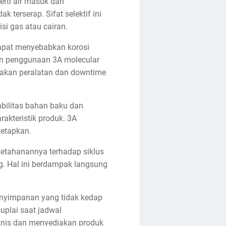
erti air masuk dan
 terserap. Sifat selektif ini
i gas atau cairan.
 dapat menyebabkan korosi
gan penggunaan 3A molecular
rusakan peralatan dan downtime
abilitas bahan baku dan
akteristik produk. 3A
tetapkan.
 Ketahanannya terhadap siklus
g. Hal ini berdampak langsung
penyimpanan yang tidak kedap
uplai saat jadwal
eknis dan menyediakan produk