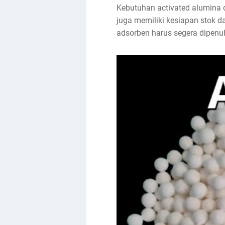
Kebutuhan activated alumina 
juga memiliki kesiapan stok da
adsorben harus segera dipenuhi