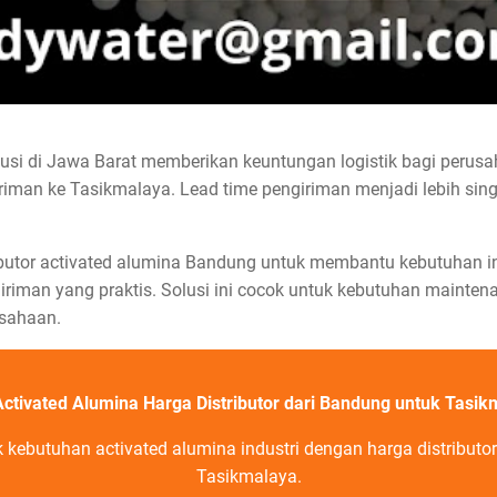
busi di Jawa Barat memberikan keuntungan logistik bagi per
iriman ke Tasikmalaya. Lead time pengiriman menjadi lebih sin
ributor activated alumina Bandung untuk membantu kebutuhan i
riman yang praktis. Solusi ini cocok untuk kebutuhan maintenan
sahaan.
Activated Alumina Harga Distributor dari Bandung untuk Tasik
kebutuhan activated alumina industri dengan harga distributo
Tasikmalaya.