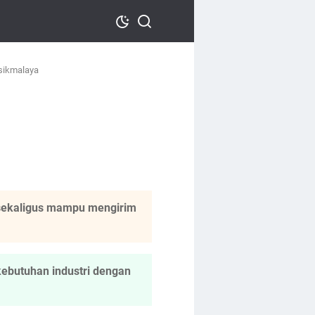
asikmalaya
f sekaligus mampu mengirim
kebutuhan industri dengan