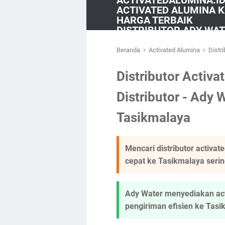
ACTIVATEDALUMINA.ID 
ACTIVATED ALUMINA K
HARGA TERBAIK
DISTRIBUTOR ADY WA
›
›
Beranda
Activated Alumina
Distr
Distributor Activ
Distributor - Ady 
Tasikmalaya
Mencari distributor activa
cepat ke Tasikmalaya serin
Ady Water menyediakan acti
pengiriman efisien ke Tasi