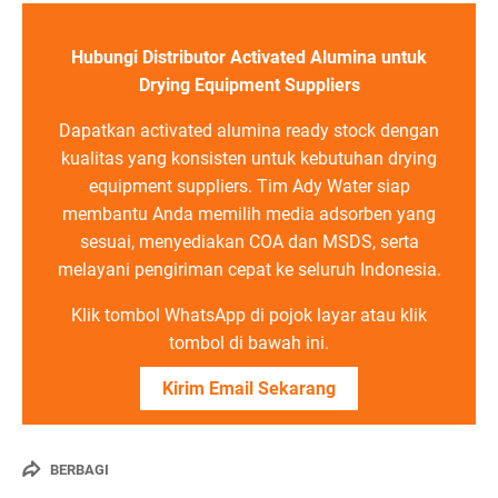
Hubungi Distributor Activated Alumina untuk
Drying Equipment Suppliers
Dapatkan activated alumina ready stock dengan
kualitas yang konsisten untuk kebutuhan drying
equipment suppliers. Tim Ady Water siap
membantu Anda memilih media adsorben yang
sesuai, menyediakan COA dan MSDS, serta
melayani pengiriman cepat ke seluruh Indonesia.
Klik tombol WhatsApp di pojok layar atau klik
tombol di bawah ini.
Kirim Email Sekarang
BERBAGI