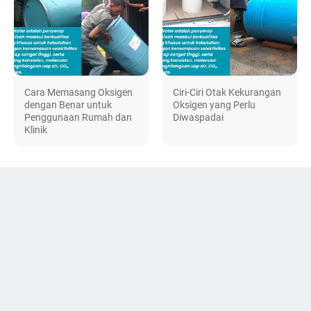
Cara Memasang Oksigen
Ciri-Ciri Otak Kekurangan
dengan Benar untuk
Oksigen yang Perlu
Penggunaan Rumah dan
Diwaspadai
Klinik
DISKUSI
© 2024 -
ActivatedAlumina.id | Jual Activated Alumina KA405 Harga
Terbaik Distributor Ady Water