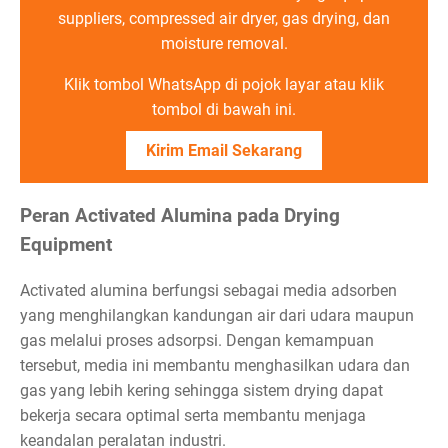
suppliers, compressed air dryer, gas drying, dan
moisture removal.
Klik tombol WhatsApp di pojok layar atau klik
tombol di bawah ini.
Kirim Email Sekarang
Peran Activated Alumina pada Drying
Equipment
Activated alumina berfungsi sebagai media adsorben
yang menghilangkan kandungan air dari udara maupun
gas melalui proses adsorpsi. Dengan kemampuan
tersebut, media ini membantu menghasilkan udara dan
gas yang lebih kering sehingga sistem drying dapat
bekerja secara optimal serta membantu menjaga
keandalan peralatan industri.