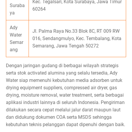
Kec. Tegalsari, Kota Surabaya, Jawa Timur
Suraba
60264
ya
Ady
Jl. Palma Raya No.33 Blok 8C, RT 009 RW
Water
016, Sendangmulyo, Kec. Tembalang, Kota
Semar
Semarang, Jawa Tengah 50272
ang
Dengan jaringan gudang di berbagai wilayah strategis
serta stok activated alumina yang selalu tersedia, Ady
Water siap memenuhi kebutuhan media adsorben untuk
drying equipment suppliers, compressed air dryer, gas
drying, moisture removal, water treatment, serta berbagai
aplikasi industri lainnya di seluruh Indonesia. Pengiriman
dilakukan secara cepat melalui jalur darat maupun laut
dan didukung dokumen COA serta MSDS sehingga
kebutuhan teknis pelanggan dapat dipenuhi dengan baik.