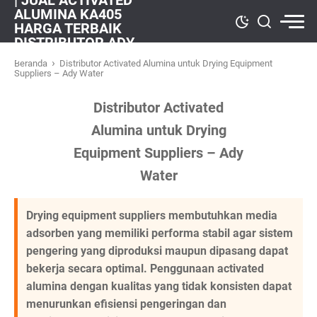
| JUAL ACTIVATED
ALUMINA KA405
HARGA TERBAIK
DISTRIBUTOR ADY
WATER
›
Beranda
Distributor Activated Alumina untuk Drying Equipment
Suppliers – Ady Water
Distributor Activated
Alumina untuk Drying
Equipment Suppliers – Ady
Water
Drying equipment suppliers membutuhkan media
adsorben yang memiliki performa stabil agar sistem
pengering yang diproduksi maupun dipasang dapat
bekerja secara optimal. Penggunaan activated
alumina dengan kualitas yang tidak konsisten dapat
menurunkan efisiensi pengeringan dan